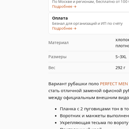
По Москве и регионам, бесплатно от 100
Подробнее →
Оплата
Безнал для организаций и ИП по счёту
Подробнее →
хлопок
Материал
плотно
Размеры
S–3XL
Вес
292 г
Вариант рубашки поло
PERFECT ME
стать отличной заменой офисной р
между официальным внешним видом
Планка с 2 пуговицами тон в т
Воротник и манжеты выполнен
Укрепляющая тесьма по вороту