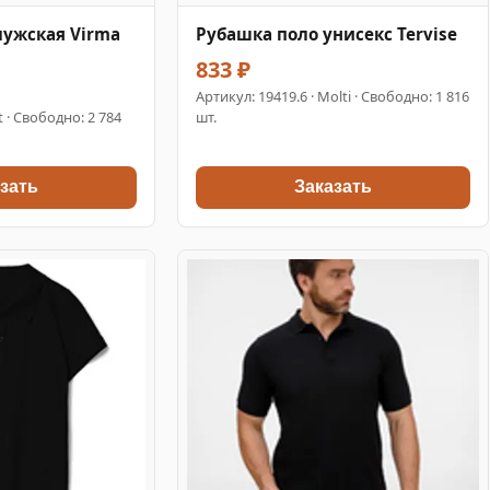
мужская Virma
Рубашка поло унисекс Tervise
833 ₽
Артикул:
19419.6
· Molti · Свободно: 1 816
t · Свободно: 2 784
шт.
зать
Заказать