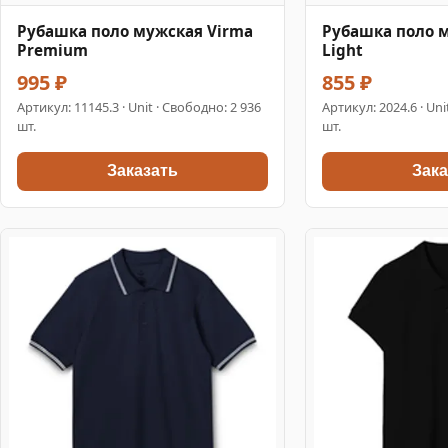
Рубашка поло мужская Virma
Рубашка поло 
Premium
Light
995 ₽
855 ₽
Артикул:
11145.3
· Unit · Свободно: 2 936
Артикул:
2024.6
· Uni
шт.
шт.
Заказать
Зака