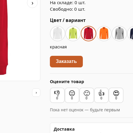
На складе: 0 шт.
›
Свободно: 0 шт.
Цвет / вариант
красная
Заказать
Оцените товар
👎
😐
🙂
👍
😍
›
0
0
0
0
0
Пока нет оценок — будьте первым
Доставка