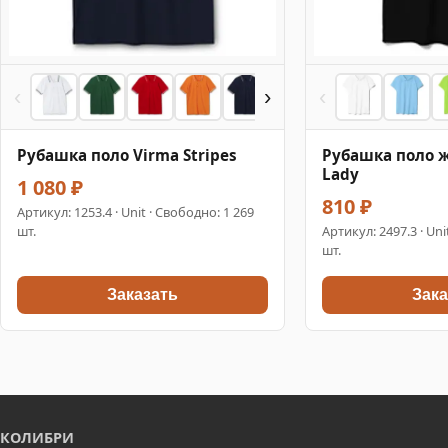
‹
›
‹
Рубашка поло Virma Stripes
Рубашка поло ж
Lady
1 080 ₽
810 ₽
Артикул:
1253.4
· Unit · Свободно: 1 269
шт.
Артикул:
2497.3
· Uni
шт.
Заказать
Зака
КОЛИБРИ