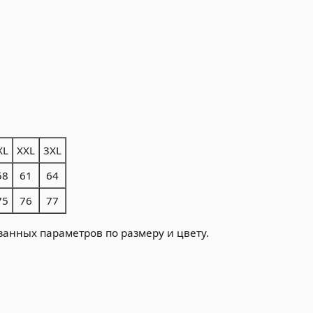
XL
XXL
3XL
58
61
64
75
76
77
занных параметров по размеру и цвету.