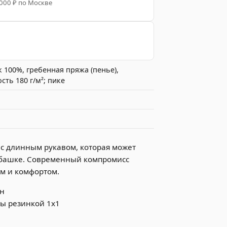
 000 ₽ по Москве
 100%, гребенная пряжа (пенье),
сть 180 г/м²; пике
N
с длинным рукавом, которая может
убашке. Современный компромисс
 и комфортом.
он
ы резинкой 1x1