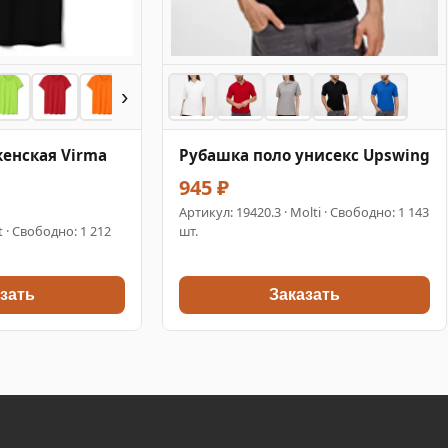
›
енская Virma
Рубашка поло унисекс Upswing
945 ₽
Артикул:
19420.3
· Molti · Свободно: 1 143
t · Свободно: 1 212
шт.
зать
Заказать