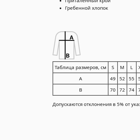
Приталенный крой
Гребенной хлопок
Таблица размеров, см
S
M
L
A
49
52
55
B
70
72
74
Допускаются отклонения в 5% от ука