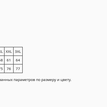
XL
XXL
3XL
58
61
64
75
76
77
занных параметров по размеру и цвету.