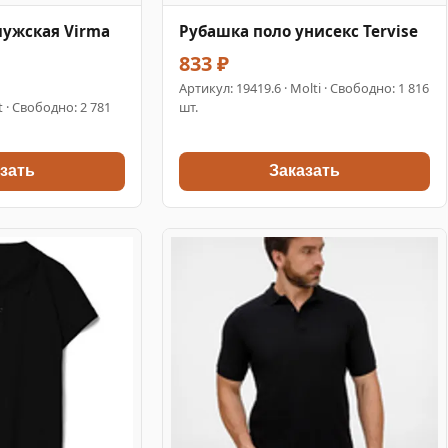
мужская Virma
Рубашка поло унисекс Tervise
833 ₽
Артикул:
19419.6
· Molti · Свободно: 1 816
t · Свободно: 2 781
шт.
зать
Заказать