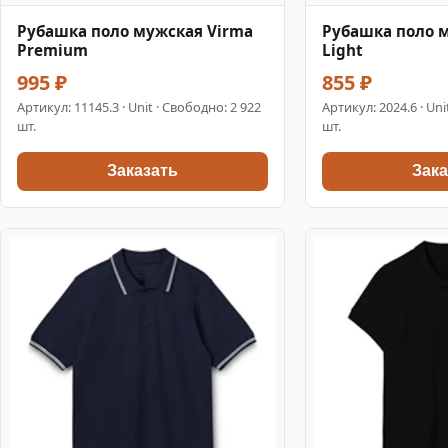
Рубашка поло мужская Virma
Рубашка поло 
Premium
Light
995 ₽
855 ₽
Артикул:
11145.3
· Unit · Свободно: 2 922
Артикул:
2024.6
· Uni
шт.
шт.
Заказать
Зака