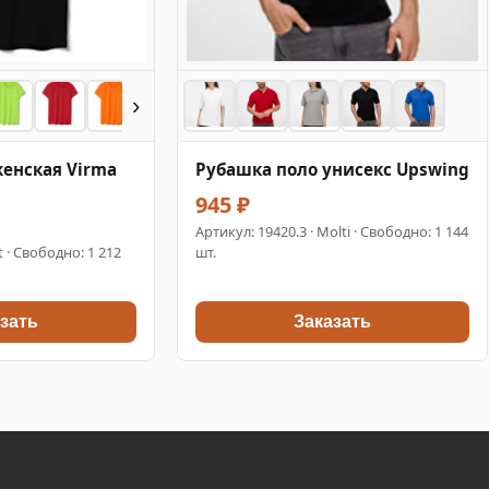
›
енская Virma
Рубашка поло унисекс Upswing
945 ₽
Артикул:
19420.3
· Molti · Свободно: 1 144
t · Свободно: 1 212
шт.
зать
Заказать