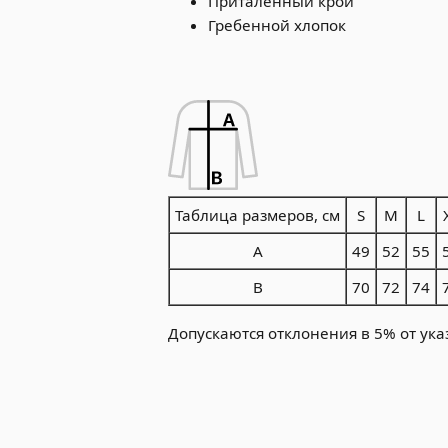
Приталенный крой
Гребенной хлопок
Таблица размеров, см
S
M
L
A
49
52
55
B
70
72
74
Допускаются отклонения в 5% от ука