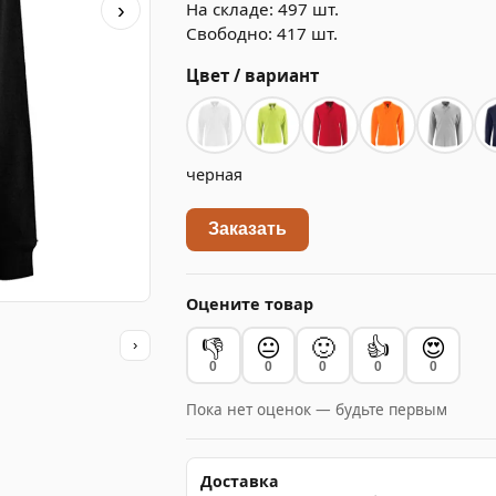
На складе: 497 шт.
›
Свободно: 417 шт.
Цвет / вариант
черная
Заказать
Оцените товар
👎
😐
🙂
👍
😍
›
0
0
0
0
0
Пока нет оценок — будьте первым
Доставка