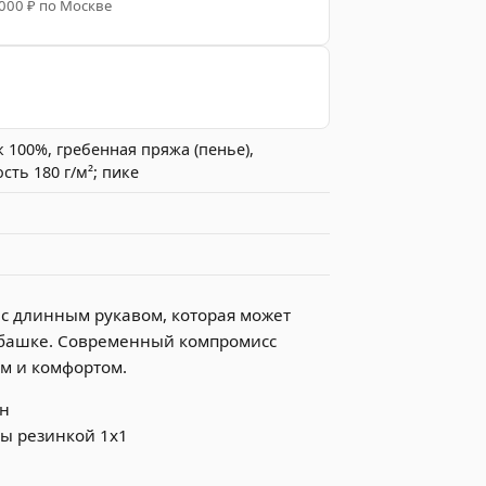
 000 ₽ по Москве
 100%, гребенная пряжа (пенье),
сть 180 г/м²; пике
N
с длинным рукавом, которая может
убашке. Современный компромисс
 и комфортом.
он
ы резинкой 1x1