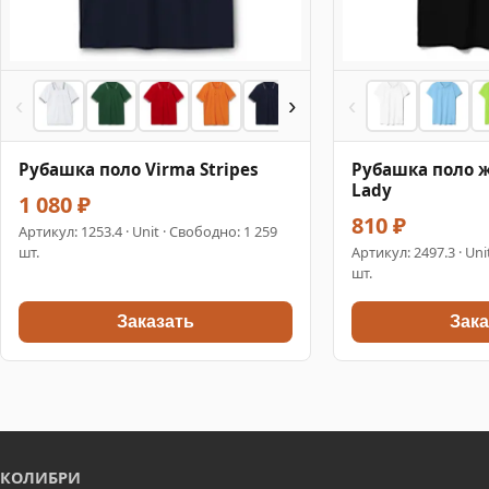
‹
›
‹
Рубашка поло Virma Stripes
Рубашка поло ж
Lady
1 080 ₽
810 ₽
Артикул:
1253.4
· Unit · Свободно: 1 259
шт.
Артикул:
2497.3
· Uni
шт.
Заказать
Зака
КОЛИБРИ