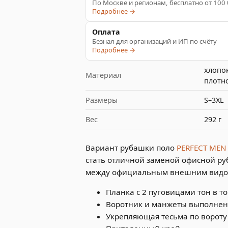
По Москве и регионам, бесплатно от 100
Подробнее →
Оплата
Безнал для организаций и ИП по счёту
Подробнее →
хлопок
Материал
плотно
Размеры
S–3XL
Вес
292 г
Вариант рубашки поло
PERFECT ME
стать отличной заменой офисной р
между официальным внешним видом
Планка с 2 пуговицами тон в т
Воротник и манжеты выполнен
Укрепляющая тесьма по вороту