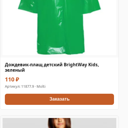
Дождевик-плащ детский BrightWay Kids,
зеленый
110 ₽
Артикул:
11877.9
· Molti
Заказать