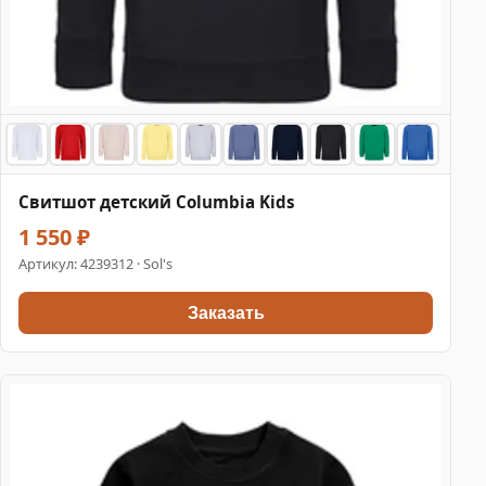
Свитшот детский Columbia Kids
1 550 ₽
Артикул:
4239312
· Sol's
Заказать