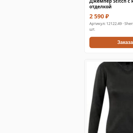
Джемпер Stitch с 
отделкой
2 590 ₽
Артикул:
12122.49
· Sher
шт.
Заказа