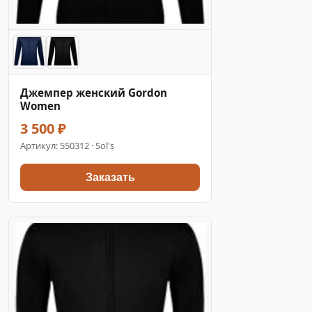
Джемпер женский Gordon
Women
3 500 ₽
Артикул:
550312
· Sol's
Заказать