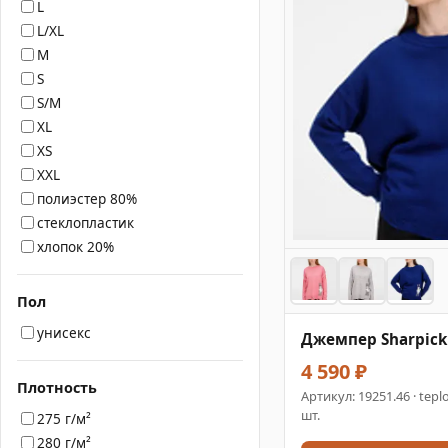
L
L/XL
M
S
S/M
XL
XS
XXL
полиэстер 80%
стеклопластик
хлопок 20%
Пол
унисекс
Джемпер Sharpick
4 590 ₽
Плотность
Артикул:
19251.46
· tepl
шт.
275 г/м²
280 г/м²