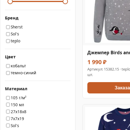
Бренд
Sherst
Sol's
teplo
Джемпер Birds and
Цвет
1 990 ₽
кобальт
Артикул:
15382.15
· tepl
темно-синий
шт.
Заказа
Материал
105 г/м²
150 мл
27x18x8
7x7x19
Sol's