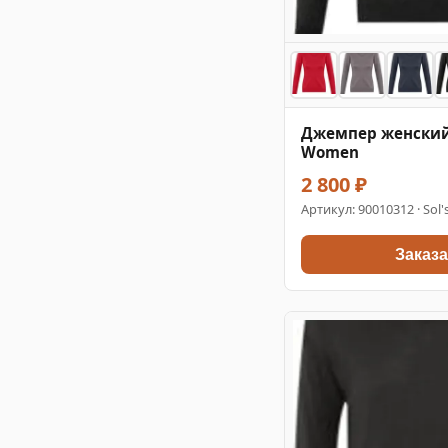
Джемпер женский
Women
2 800 ₽
Артикул:
90010312
· Sol'
Заказа