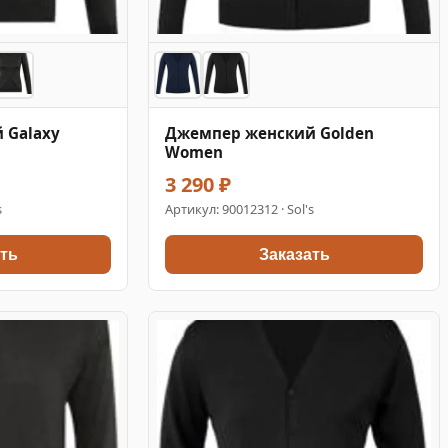
 Galaxy
Джемпер женский Golden
Women
3 290 ₽
s
Артикул:
90012312
· Sol's
ть
Заказать