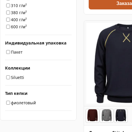
Заказа
310 г/м²
380 г/м²
400 г/м²
600 г/м²
Индивидуальная упаковка
Пакет
Коллекции
Siluetti
Тип кепки
фиолетовый