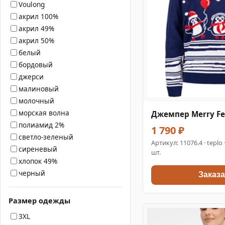
Voulong
акрил 100%
акрил 49%
акрил 50%
белый
бордовый
джерси
малиновый
молочный
морская волна
Джемпер Merry Fe
полиамид 2%
1 790 ₽
светло-зеленый
Артикул:
11076.4
· teplo
сиреневый
шт.
хлопок 49%
черный
Заказа
Размер одежды
3XL