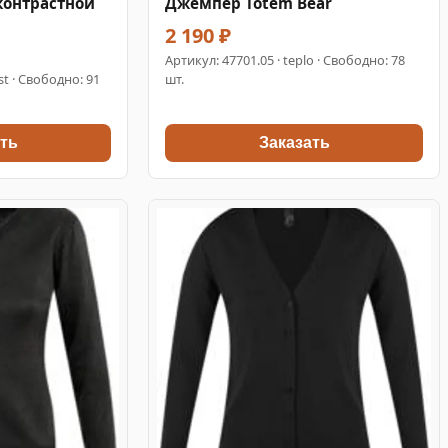
контрастной
Джемпер Totem Bear
2 190 ₽
Артикул:
47701.05
· teplo · Свободно: 78
st · Свободно: 91
шт.
ть
Заказать