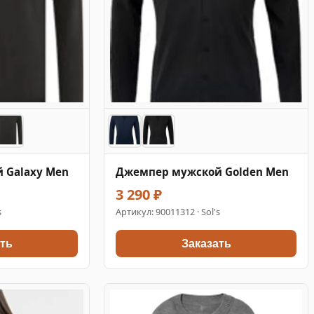
 Galaxy Men
Джемпер мужской Golden Men
3 290 ₽
s
Артикул:
90011312
· Sol's
ть
Заказать