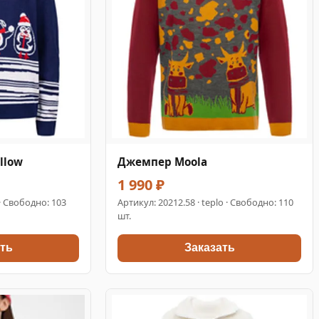
llow
Джемпер Moola
1 990 ₽
 · Свободно: 103
Артикул:
20212.58
· teplo · Свободно: 110
шт.
ть
Заказать