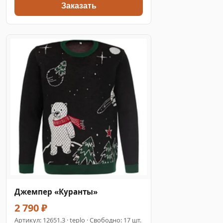
Заказать
Джемпер «Куранты»
2 790 ₽
Артикул:
12651.3
· teplo · Свободно: 17 шт.