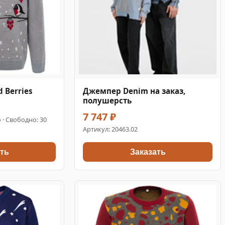
 Berries
Джемпер Denim на заказ,
полушерсть
7 747 ₽
o · Свободно: 30
Артикул:
20463.02
ть
Заказать