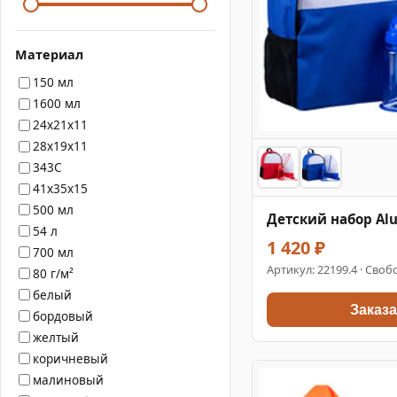
Материал
150 мл
1600 мл
24x21x11
28x19x11
343C
41x35x15
500 мл
Детский набор Al
54 л
1 420 ₽
700 мл
Артикул:
22199.4
· Свобо
80 г/м²
белый
Заказа
бордовый
желтый
коричневый
малиновый