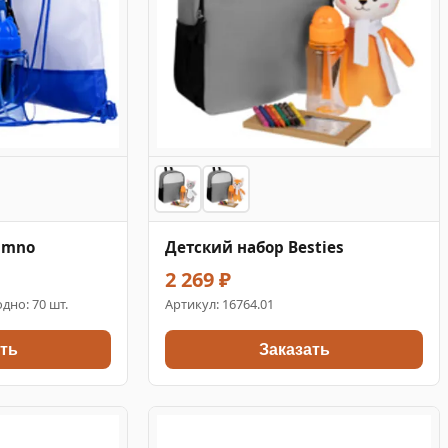
umno
Детский набор Besties
2 269 ₽
дно: 70 шт.
Артикул:
16764.01
ть
Заказать