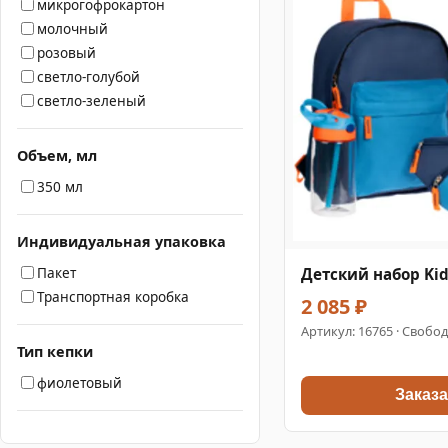
микрогофрокартон
молочный
розовый
светло-голубой
светло-зеленый
Объем, мл
350 мл
Индивидуальная упаковка
Пакет
Детский набор Ki
Транспортная коробка
2 085 ₽
Артикул:
16765
· Свобод
Тип кепки
фиолетовый
Заказа