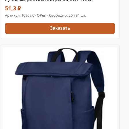
51,3 ₽
Артикул:
16969.6
· OPen · Свободно: 20 784 шт.
Заказать