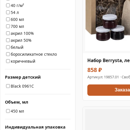
40 г/м²
54 л
600 мл
700 мл
акрил 100%
акрил 50%
белый
боросиликатное стекло
Набор Berrysta, л
коричневый
858 ₽
Размер детский
Артикул:
19857.01
· Своб
Black 0961C
Заказа
Объем, мл
450 мл
Индивидуальная упаковка