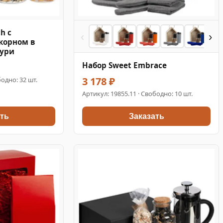
h с
‹
›
корном в
зури
Набор Sweet Embrace
3 178 ₽
одно: 32 шт.
Артикул:
19855.11
· Свободно: 10 шт.
ть
Заказать