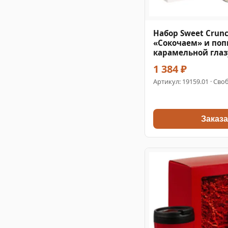
Набор Sweet Crunc
«Сокочаем» и поп
карамельной гла
1 384 ₽
Артикул:
19159.01
· Своб
Заказа