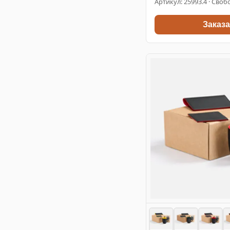
Артикул:
25993.4
· Свобо
Заказа