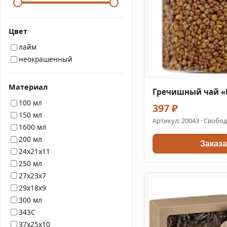
Цвет
лайм
неокрашенный
Материал
Гречишный чай «Ку
100 мл
397 ₽
150 мл
Артикул:
20043
· Свобод
1600 мл
200 мл
Заказа
24x21x11
250 мл
27x23x7
29x18x9
300 мл
343C
37x25x10