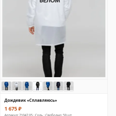
Дождевик «Сплавляюсь»
1 675 ₽
Артикул:
71047.05
· Соль · Свободно: 59 шт.