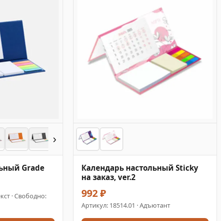
›
ьный Grade
Календарь настольный Sticky
на заказ, ver.2
992 ₽
кст · Свободно:
Артикул:
18514.01
· Адъютант