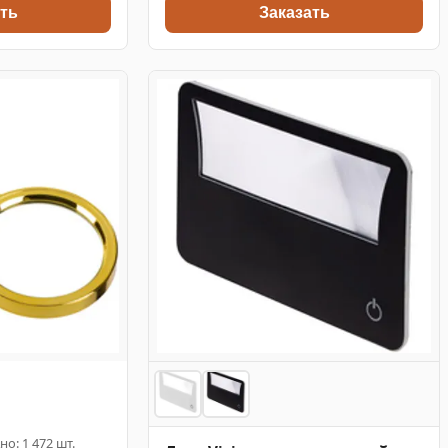
ть
Заказать
но: 1 472 шт.