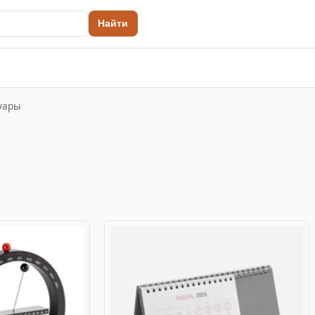
Найти
уары