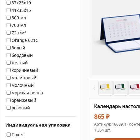
37x25x10
41x35x15
500 мл
700 мл
72 г/м²
Orange 021C
белый
бордовый
желтый
коричневый
малиновый
молочный
‹
морская волна
оранжевый
Календарь настол
розовый
865 ₽
Артикул:
16689.4
· Конте
Индивидуальная упаковка
1 364 шт.
Пакет