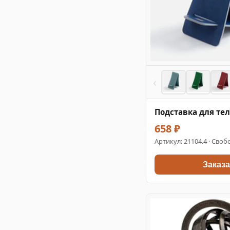
‹
Подставка для те
658 ₽
Артикул:
21104.4
· Свобо
Заказа