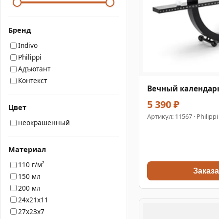
Бренд
Indivo
Philippi
Адъютант
Контекст
Вечный календарь
5 390 ₽
Цвет
Артикул:
11567
· Philippi
неокрашенный
Материал
110 г/м²
Заказа
150 мл
200 мл
24x21x11
27x23x7