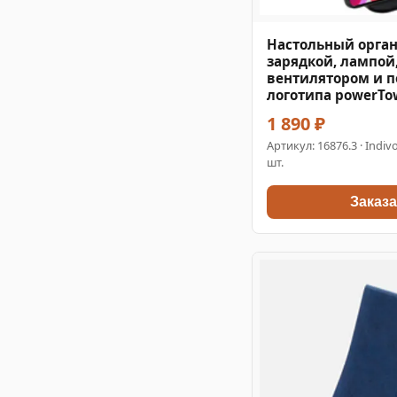
Настольный орган
зарядкой, лампой
вентилятором и п
логотипа powerTo
1 890 ₽
Артикул:
16876.3
· Indiv
шт.
Заказа