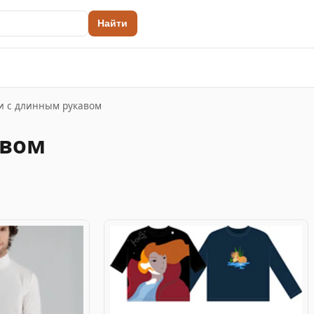
Найти
и с длинным рукавом
авом