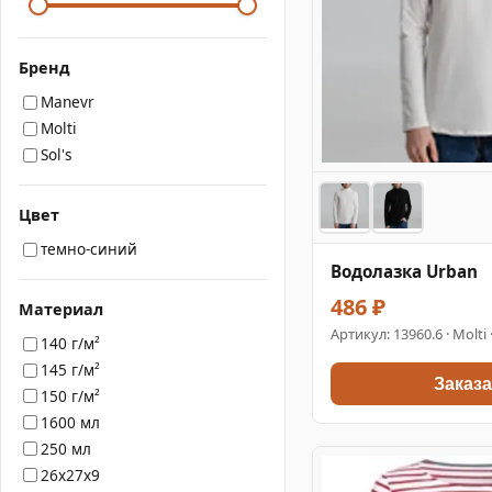
Бренд
Manevr
Molti
Sol's
Цвет
темно-синий
Водолазка Urban
486 ₽
Материал
Артикул:
13960.6
· Molti
140 г/м²
145 г/м²
Заказа
150 г/м²
1600 мл
250 мл
26x27x9