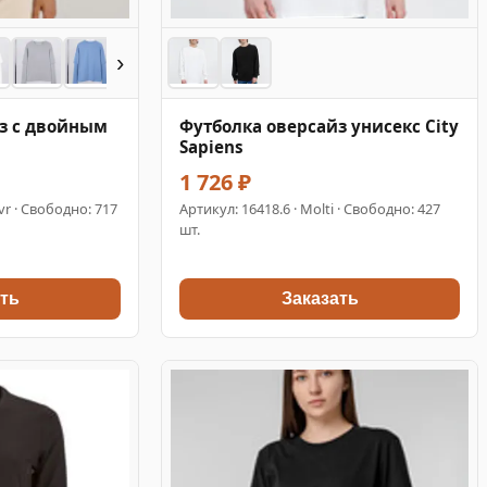
›
з с двойным
Футболка оверсайз унисекс City
Sapiens
1 726 ₽
r · Свободно: 717
Артикул:
16418.6
· Molti · Свободно: 427
шт.
ть
Заказать