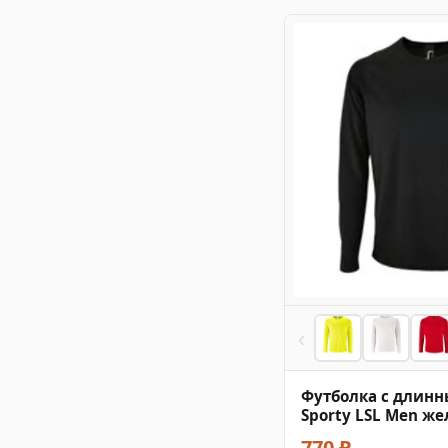
‹
Футболка с длин
Sporty LSL Men ж
770 ₽