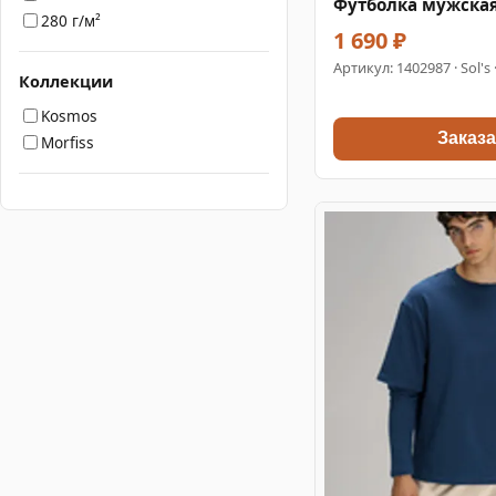
Футболка мужская
280 г/м²
1 690 ₽
Артикул:
1402987
· Sol's
Коллекции
Kosmos
Заказа
Morfiss