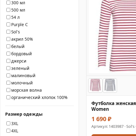
300 мл
500 мл
54 л
Purple C
Sol's
акрил 50%
белый
бордовый
джерси
зеленый
малиновый
молочный
морская волна
органический хлопок 100%
Футболка женская
Women
Размер одежды
1 690 ₽
3XL
Артикул:
1403987
· Sol's
4XL