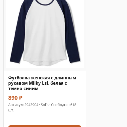
Футболка женская с длинным
рукавом Milky Lsl, белая с
темно-синим
890 ₽
Артикул:
2943904
· Sol's · Свободно: 618
шт.