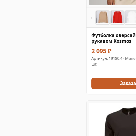
‹
Футболка оверсай
рукавом Kosmos
2 095 ₽
Артикул:
19180.4
· Manev
шт.
Заказа