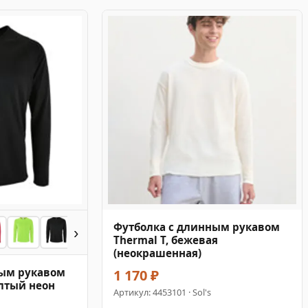
Футболка с длинным рукавом
›
Thermal T, бежевая
(неокрашенная)
ным рукавом
1 170 ₽
елтый неон
Артикул:
4453101
· Sol's