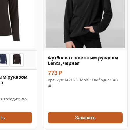
Футболка с длинным рукавом
Lehta, черная
773 ₽
ным рукавом
Артикул:
14215.3
· Molti · Свободно: 348
en
шт.
 · Свободно: 265
ть
Заказать