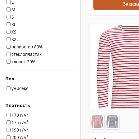
L
Заказа
M
S
XL
XS
XXL
полиэстер 80%
стеклопластик
хлопок 20%
Пол
унисекс
Плотность
170 г/м²
175 г/м²
190 г/м²
200 г/м²