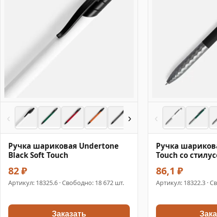
‹
›
‹
Ручка шариковая Undertone
Ручка шариковая
Black Soft Touch
Touch со стилу
82 ₽
86,1 ₽
Артикул:
18325.6
· Свободно: 18 672 шт.
Артикул:
18322.3
· С
Заказать
Зака