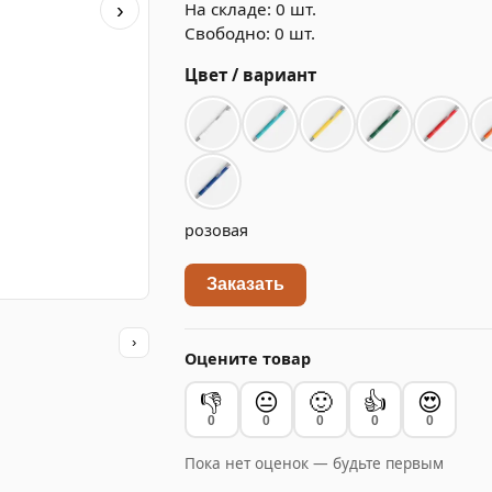
На складе: 0 шт.
›
Свободно: 0 шт.
Цвет / вариант
розовая
Заказать
›
Оцените товар
👎
😐
🙂
👍
😍
0
0
0
0
0
Пока нет оценок — будьте первым