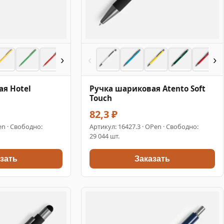
›
‹
›
я Hotel
Ручка шариковая Atento Soft
Touch
82,3 ₽
en · Свободно:
Артикул:
16427.3
· OPen · Свободно:
29 044 шт.
зать
Заказать