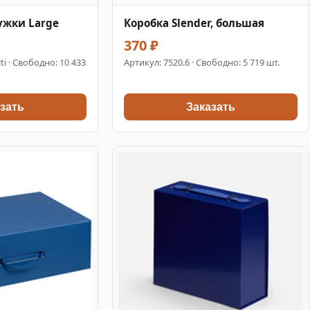
ужки Large
Коробка Slender, большая
370 ₽
ti · Свободно: 10 433
Артикул:
7520.6
· Свободно: 5 719 шт.
зать
Заказать