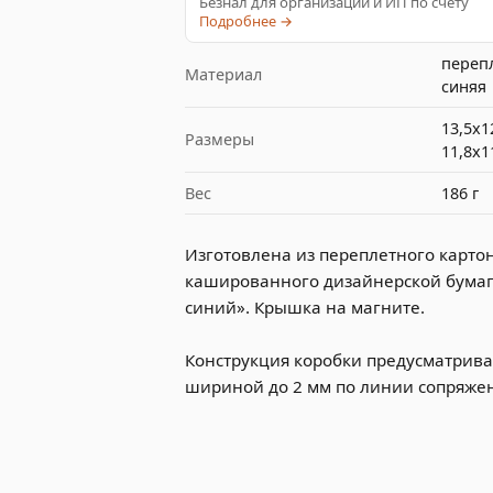
Безнал для организаций и ИП по счёту
Подробнее →
переп
Материал
синяя
13,5х1
Размеры
11,8х1
Вес
186 г
Изготовлена из переплетного картон
кашированного дизайнерской бума
синий». Крышка на магните.
Конструкция коробки предусматрива
шириной до 2 мм по линии сопряже