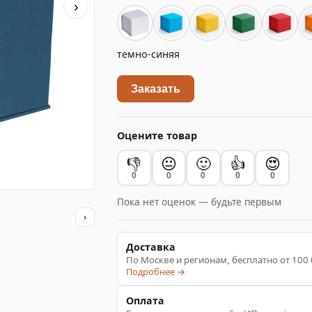
›
темно-синяя
Заказать
Оцените товар
👎
😐
🙂
👍
😍
0
0
0
0
0
Пока нет оценок — будьте первым
›
Доставка
По Москве и регионам, бесплатно от 100
Подробнее →
Оплата