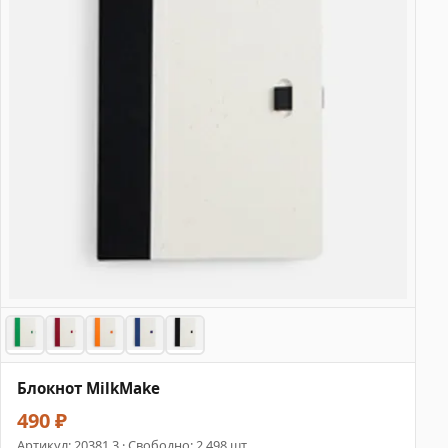
Блокнот MilkMake
490 ₽
Артикул:
20381.3
· Свободно: 2 498 шт.