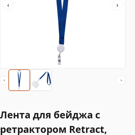
‹
›
‹
›
Лента для бейджа с
ретрактором Retract,