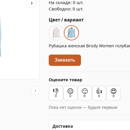
На складе: 0 шт.
›
Свободно: 0 шт.
Цвет / вариант
Рубашка женская Brody Women голуба
Заказать
Оцените товар
👎
😐
🙂
👍
😍
›
0
0
0
0
0
Пока нет оценок — будьте первым
Доставка