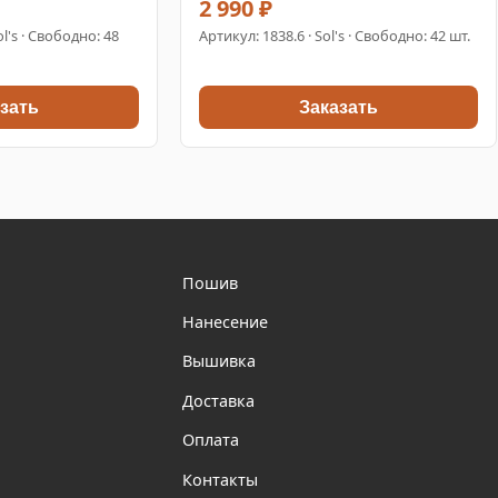
2 990 ₽
ol's · Свободно: 48
Артикул:
1838.6
· Sol's · Свободно: 42 шт.
зать
Заказать
Пошив
Нанесение
Вышивка
Доставка
Оплата
Контакты