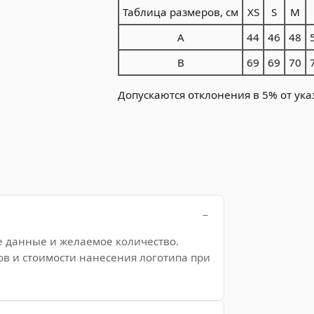
Таблица размеров, см
XS
S
M
A
44
46
48
B
69
69
70
Допускаются отклонения в 5% от ука
е данные и желаемое количество.
ов и стоимости нанесения логотипа при