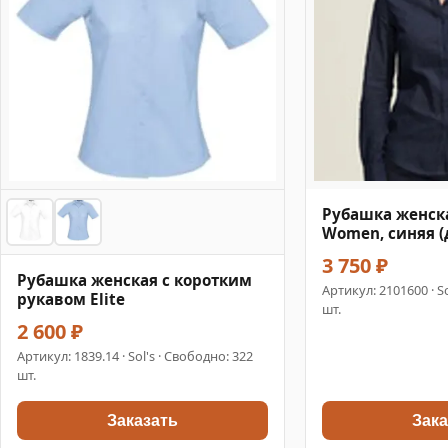
Рубашка женска
Women, синяя (
3 750 ₽
Рубашка женская с коротким
Артикул:
2101600
· S
рукавом Elite
шт.
2 600 ₽
Артикул:
1839.14
· Sol's · Свободно: 322
шт.
Заказать
Зака