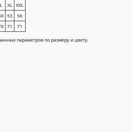
L
XL
XXL
50
53
56
70
71
71
занных параметров по размеру и цвету.