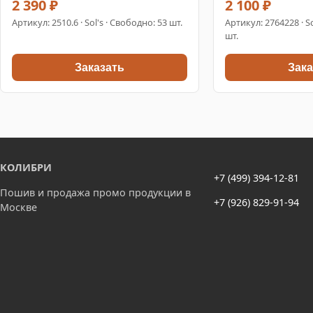
2 390 ₽
2 100 ₽
Артикул:
2510.6
· Sol's · Свободно: 53 шт.
Артикул:
2764228
· S
шт.
Заказать
Зака
КОЛИБРИ
+7 (499) 394-12-81
Пошив и продажа промо продукции в
+7 (926) 829-91-94
Москве