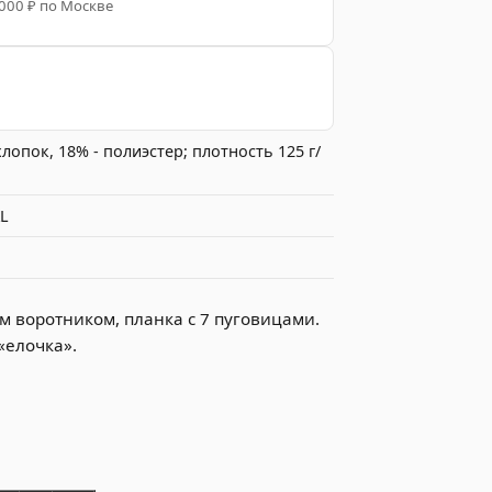
 000 ₽ по Москве
хлопок, 18% - полиэстер; плотность 125 г/
XL
м воротником, планка с 7 пуговицами.
«елочка».