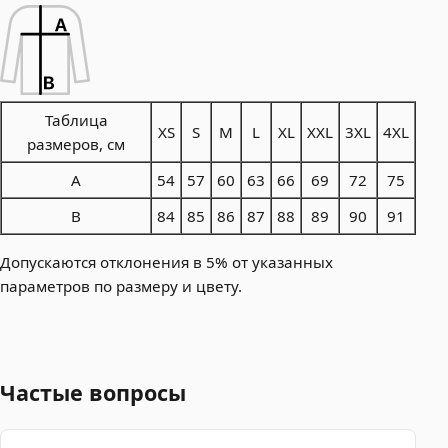
Таблица
XS
S
M
L
XL
XXL
3XL
4XL
размеров, см
A
54
57
60
63
66
69
72
75
B
84
85
86
87
88
89
90
91
Допускаются отклонения в 5% от указанных
параметров по размеру и цвету.
Частые вопросы