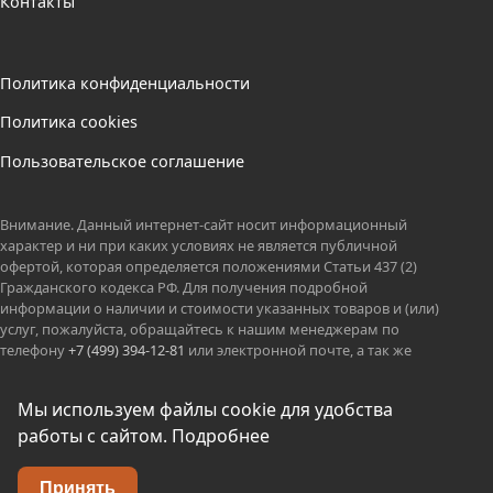
Контакты
Политика конфиденциальности
Политика cookies
Пользовательское соглашение
Внимание. Данный интернет-сайт носит информационный
характер и ни при каких условиях не является публичной
офертой, которая определяется положениями Статьи 437 (2)
Гражданского кодекса РФ. Для получения подробной
информации о наличии и стоимости указанных товаров и (или)
услуг, пожалуйста, обращайтесь к нашим менеджерам по
телефону
+7 (499) 394-12-81
или электронной почте, а так же
вацап.
ООО КОЛИБРИ оставляет за собой право без предварительных
Мы используем файлы cookie для удобства
уведомлений менять технические параметры и потребительские
работы с сайтом.
Подробнее
характеристики представленных товаров.
© 2026 kolibri-gifts.ru
Принять