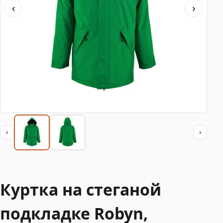
‹
›
‹
›
Куртка на стеганой
подкладке Robyn,