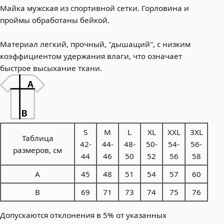
Майка мужская из спортивной сетки. Горловина и
проймы обработаны бейкой.
Материал легкий, прочный, "дышащий", с низким
коэффициентом удержания влаги, что означает
быстрое высыхание ткани.
S
M
L
XL
XXL
3XL
Таблица
42-
44-
48-
50-
54-
56-
размеров, см
44
46
50
52
56
58
A
45
48
51
54
57
60
B
69
71
73
74
75
76
Допускаются отклонения в 5% от указанных