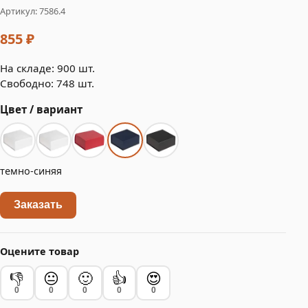
Артикул: 7586.4
855 ₽
На складе: 900 шт.
Свободно: 748 шт.
Цвет / вариант
темно-синяя
Заказать
Оцените товар
👎
😐
🙂
👍
😍
0
0
0
0
0