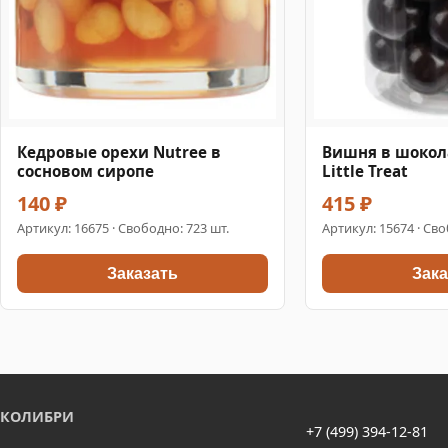
Кедровые орехи Nutree в
Вишня в шокол
сосновом сиропе
Little Treat
140 ₽
415 ₽
Артикул:
16675
· Свободно: 723 шт.
Артикул:
15674
· Сво
Заказать
Зака
КОЛИБРИ
+7 (499) 394-12-81