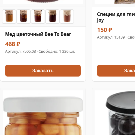
Специи для гли
Joy
150 ₽
Мед цветочный Bee To Bear
Артикул:
15139
· Сво
468 ₽
Артикул:
7505.03
· Свободно: 1 336 шт.
Заказать
Зака