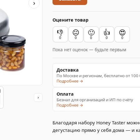
›
Оцените товар
👎
😐
🙂
👍
😍
0
0
0
0
0
Пока нет оценок — будьте первым
Доставка
По Москве и регионам, бесплатно от 100
Подробнее →
Оплата
›
Безнал для организаций и ИП по счёту
Подробнее →
Благодаря набору Honey Taster мож
дегустацию прямо у себя дома — и 