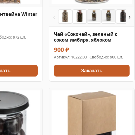
нтвейна Winter
‹
›
Чай «Сокочай», зеленый с
бодно: 972 шт.
соком имбиря, яблоком
900 ₽
Артикул:
16222.03
· Свободно: 900 шт.
зать
Заказать