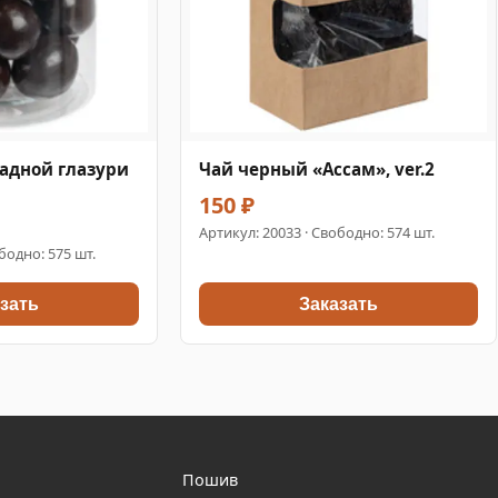
адной глазури
Чай черный «Ассам», ver.2
150 ₽
Артикул:
20033
· Свободно: 574 шт.
бодно: 575 шт.
зать
Заказать
Пошив